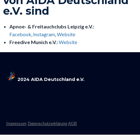
von AIDA Deutschland
e.V. sind
Apnoe- & Freitauchclubs Leipzig e.V.:
Facebook
,
Instagram
,
Website
Freedive Munich e.V.:
Website
2024 AIDA Deutschland e.V.
Impressum
Datenschutzerklärung
AGB